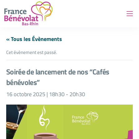
France Bénévolat 67
Nos interventions
« Tous les Évènements
Prendre rendez-vous
Cet évènement est passé.
Devenir bénévole
Soirée de lancement de nos “Cafés
Associations
bénévoles”
Agenda
16 octobre 2025 | 18h30
-
20h30
Contact