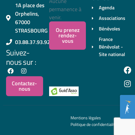
Aucune
1A place des
Agenda
permanence à
Orphelins,
venir.
Associations
67000
Bénévoles
Ou prenez
STRASBOURG
rendez-
France
vous
03.88.37.93.92
Bénévolat -
Suivez-
Site national
nous sur :
Contactez-
nous
Mentions légales
Politique de confidentialité